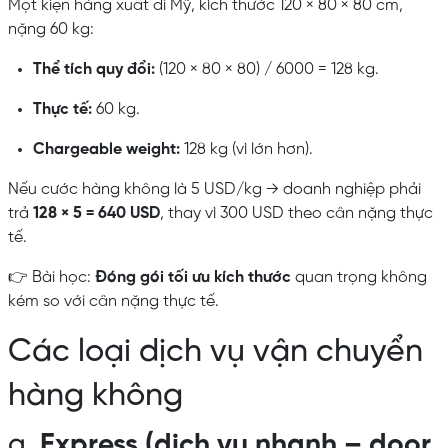
Một kiện hàng xuất đi Mỹ, kích thước 120 × 80 × 80 cm,
nặng 60 kg:
Thể tích quy đổi:
(120 × 80 × 80) / 6000 = 128 kg.
Thực tế:
60 kg.
Chargeable weight:
128 kg (vì lớn hơn).
Nếu cước hàng không là 5 USD/kg → doanh nghiệp phải
trả
128 × 5 = 640 USD
, thay vì 300 USD theo cân nặng thực
tế.
👉 Bài học:
Đóng gói tối ưu kích thước
quan trọng không
kém so với cân nặng thực tế.
Các loại dịch vụ vận chuyển
hàng không
a.
Express (dịch vụ nhanh – door