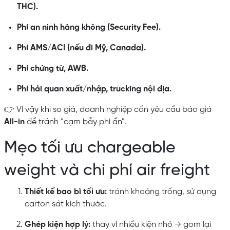
THC).
Phí an ninh hàng không (Security Fee).
Phí AMS/ACI (nếu đi Mỹ, Canada).
Phí chứng từ, AWB.
Phí hải quan xuất/nhập, trucking nội địa.
👉 Vì vậy khi so giá, doanh nghiệp cần yêu cầu báo giá
All-in
để tránh “cạm bẫy phí ẩn”.
Mẹo tối ưu chargeable
weight và chi phí air freight
Thiết kế bao bì tối ưu:
tránh khoảng trống, sử dụng
carton sát kích thước.
Ghép kiện hợp lý:
thay vì nhiều kiện nhỏ → gom lại