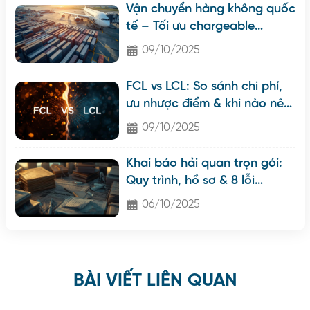
Vận chuyển hàng không quốc
tế – Tối ưu chargeable
weight & rút ngắn lead time
09/10/2025
FCL vs LCL: So sánh chi phí,
ưu nhược điểm & khi nào nên
chọn?
09/10/2025
Khai báo hải quan trọn gói:
Quy trình, hồ sơ & 8 lỗi
thường gặp khiến hàng bị
06/10/2025
ách tắc
BÀI VIẾT LIÊN QUAN