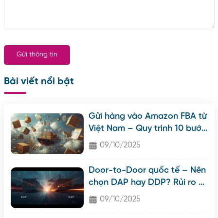
Gửi thông tin
Bài viết nổi bật
Gửi hàng vào Amazon FBA từ
Việt Nam – Quy trình 10 bước
& bộ hồ sơ không thể thiếu
09/10/2025
Door-to-Door quốc tế – Nên
chọn DAP hay DDP? Rủi ro &
cách tối ưu với AMI Shipping
09/10/2025