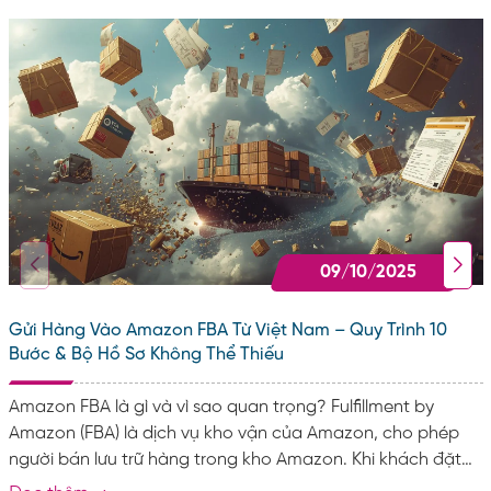
09/10/2025
Gửi Hàng Vào Amazon FBA Từ Việt Nam – Quy Trình 10
Bước & Bộ Hồ Sơ Không Thể Thiếu
Amazon FBA là gì và vì sao quan trọng? Fulfillment by
Amazon (FBA) là dịch vụ kho vận của Amazon, cho phép
người bán lưu trữ hàng trong kho Amazon. Khi khách đặt
hàng, Amazon sẽ lo toàn bộ khâu: Lưu kho & quản lý tồn.