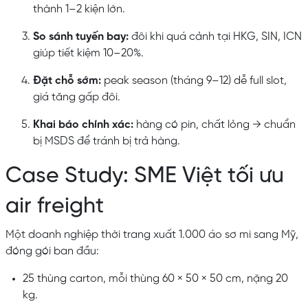
thành 1–2 kiện lớn.
So sánh tuyến bay:
đôi khi quá cảnh tại HKG, SIN, ICN
giúp tiết kiệm 10–20%.
Đặt chỗ sớm:
peak season (tháng 9–12) dễ full slot,
giá tăng gấp đôi.
Khai báo chính xác:
hàng có pin, chất lỏng → chuẩn
bị MSDS để tránh bị trả hàng.
Case Study: SME Việt tối ưu
air freight
Một doanh nghiệp thời trang xuất 1.000 áo sơ mi sang Mỹ,
đóng gói ban đầu:
25 thùng carton, mỗi thùng 60 × 50 × 50 cm, nặng 20
kg.