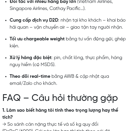
Đối tác với nhiều hãng bay lớn
(Vietnam Airlines,
Singapore Airlines, Cathay Pacific…).
Cung cấp dịch vụ D2D
: nhận tại kho khách – khai báo
hải quan – vận chuyển air – giao tận tay người nhận.
Tối ưu chargeable weight
bằng tư vấn đóng gói, ghép
kiện.
Xử lý hàng đặc biệt
: pin, chất lỏng, thực phẩm, hàng
nguy hiểm (có MSDS).
Theo dõi real-time
bằng AWB & cập nhật qua
email/Zalo cho khách.
FAQ – Câu hỏi thường gặp
1. Làm sao biết hàng tôi tính theo trọng lượng hay thể
tích?
→ So sánh cân nặng thực tế và số kg quy đổi