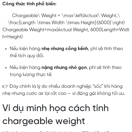
Công thức tính phổ biến:
Chargeable\ Weight = \max\left(Actual\ Weight,\
\frac{Length \times Width \times Height}{6000}\right)
C
ha
r
g
e
ab
l
e
W
e
i
g
h
t
=
max
(
A
c
t
u
a
l
W
e
i
g
h
t
,
6000
L
e
n
g
t
h
×
Wi
d
t
h
×
He
i
g
h
t
)
Nếu kiện hàng
nhẹ nhưng cồng kềnh
, phí sẽ tính theo
thể tích quy đổi.
Nếu kiện hàng
nặng nhưng nhỏ gọn
, phí sẽ tính theo
trọng lượng thực tế.
👉 Đây chính là lý do nhiều doanh nghiệp “sốc” khi hàng
nhẹ nhưng cước air lại rất cao – vì đóng gói không tối ưu.
Ví dụ minh họa cách tính
chargeable weight