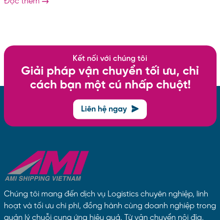
Đọc thêm
Đóng gói & giao hàng cho khách. Dịch vụ CSKH & xử lý
hoàn trả. 👉 Lợi ích: Sản phẩm được gắn tag Prime → tăng
tỷ lệ mua hàng. Người bán mở rộng thị trường Mỹ/EU mà
không cần kho...
Kết nối với chúng tôi
Giải pháp vận chuyển tối ưu, chỉ
cách bạn một cú nhấp chuột!
Liên hệ ngay
Chúng tôi mang đến dịch vụ Logistics chuyên nghiệp, linh
hoạt và tối ưu chi phí, đồng hành cùng doanh nghiệp trong
quản lý chuỗi cung ứng hiệu quả. Từ vận chuyển nội địa,