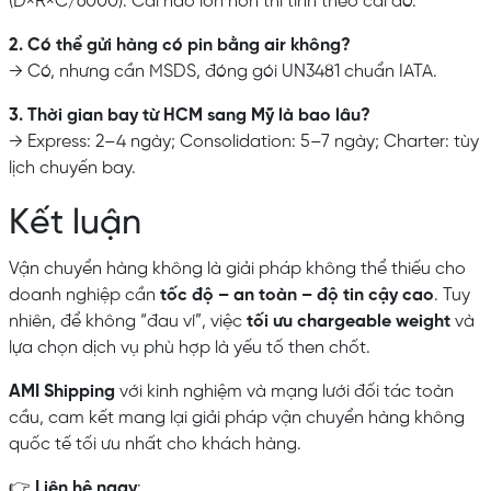
(D×R×C/6000). Cái nào lớn hơn thì tính theo cái đó.
2. Có thể gửi hàng có pin bằng air không?
→ Có, nhưng cần MSDS, đóng gói UN3481 chuẩn IATA.
3. Thời gian bay từ HCM sang Mỹ là bao lâu?
→ Express: 2–4 ngày; Consolidation: 5–7 ngày; Charter: tùy
lịch chuyến bay.
Kết luận
Vận chuyển hàng không là giải pháp không thể thiếu cho
doanh nghiệp cần
tốc độ – an toàn – độ tin cậy cao
. Tuy
nhiên, để không “đau ví”, việc
tối ưu chargeable weight
và
lựa chọn dịch vụ phù hợp là yếu tố then chốt.
AMI Shipping
với kinh nghiệm và mạng lưới đối tác toàn
cầu, cam kết mang lại giải pháp vận chuyển hàng không
quốc tế tối ưu nhất cho khách hàng.
👉
Liên hệ ngay
: