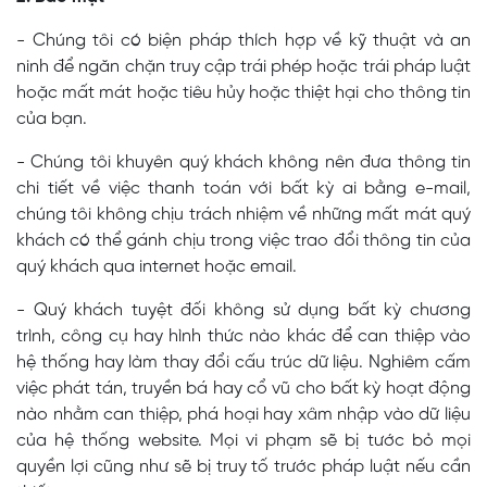
- Chúng tôi có biện pháp thích hợp về kỹ thuật và an
ninh để ngăn chặn truy cập trái phép hoặc trái pháp luật
hoặc mất mát hoặc tiêu hủy hoặc thiệt hại cho thông tin
của bạn.
- Chúng tôi khuyên quý khách không nên đưa thông tin
chi tiết về việc thanh toán với bất kỳ ai bằng e-mail,
chúng tôi không chịu trách nhiệm về những mất mát quý
khách có thể gánh chịu trong việc trao đổi thông tin của
quý khách qua internet hoặc email.
- Quý khách tuyệt đối không sử dụng bất kỳ chương
trình, công cụ hay hình thức nào khác để can thiệp vào
hệ thống hay làm thay đổi cấu trúc dữ liệu. Nghiêm cấm
việc phát tán, truyền bá hay cổ vũ cho bất kỳ hoạt động
nào nhằm can thiệp, phá hoại hay xâm nhập vào dữ liệu
của hệ thống website. Mọi vi phạm sẽ bị tước bỏ mọi
quyền lợi cũng như sẽ bị truy tố trước pháp luật nếu cần